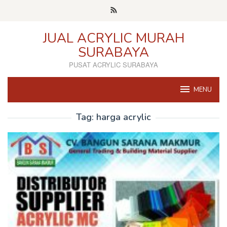
Skip
to
content
JUAL ACRYLIC MURAH
SURABAYA
PUSAT ACRYLIC SURABAYA
MENU
Tag:
harga acrylic